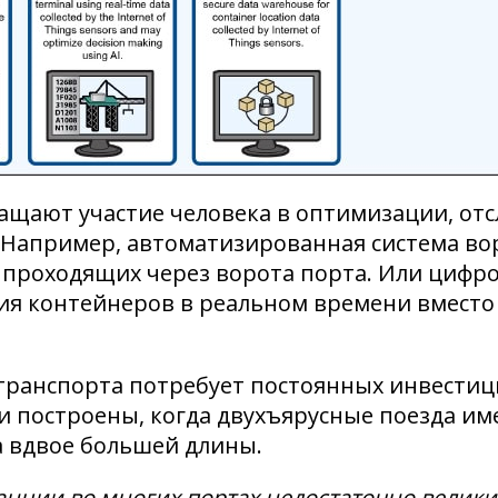
ащают участие человека в оптимизации, от
Например, автоматизированная система вор
 проходящих через ворота порта. Или цифр
я контейнеров в реальном времени вместо 
транспорта потребует постоянных инвести
построены, когда двухъярусные поезда имел
а вдвое большей длины.
ции во многих портах недостаточно велики 