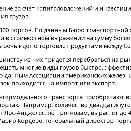
ие за счет капиталовложений и инвестиций
ия грузов.
00 портов. По данным Бюро транспортной ст
 в стоимостном выражении на сумму более 2
а речь идет о торговле продуктами между 
шинству из них придется перебраться на ры
щать многие виды грузов быстро, эффекти
о данным Ассоциации американских железны
ок приходится на импорт или экспорт.
термодального транспорта приобретают вс
портах. Например, количество двадцатифуто
 Лос-Анджелес, по прогнозам, вырастет до 4
 Марио Кордеро, генеральный директор порт