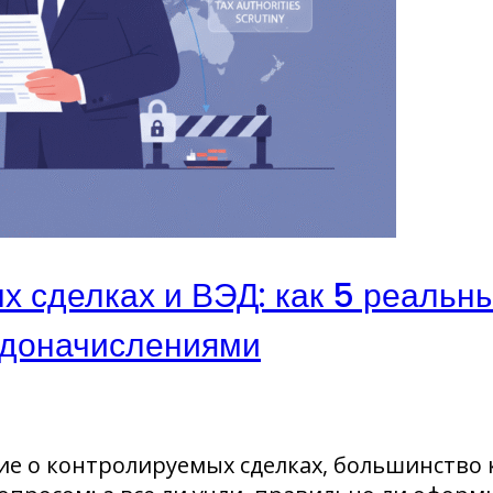
 сделках и ВЭД: как 5 реальн
 доначислениями
ие о контролируемых сделках, большинств