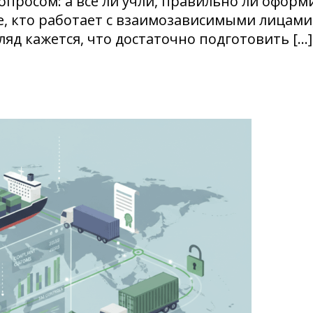
просом: а все ли учли, правильно ли оформи
е, кто работает с взаимозависимыми лицами
ляд кажется, что достаточно подготовить […]