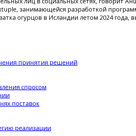
тельных лиц в социальных сетях, говорит А
xtuple, занимающейся разработкой програм
ватка огурцов в Исландии летом 2024 года, 
гчения принятия решений
вления спросом
нии
внях поставок
тегию реализации