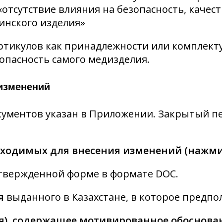
«отсутствие влияния на безопасность, качес
инского изделия»
артикулов как принадлежности или комплек
зопасность самого медизделия.
изменений
кументов указан в Приложении. Закрытый пе
бходимых для внесения изменений (нажми
твержденной форме в формате DOC.
я
выданного в Казахстане, в которое предпо
ля), содержащее мотивированное обоснов