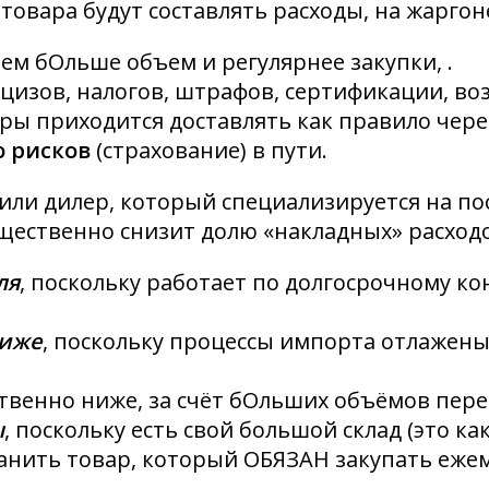
овара будут составлять расходы, на жарго
чем бОльше объем и регулярнее закупки, .
цизов, налогов, штрафов, сертификации, в
ры приходится доставлять как правило чере
 рисков
(страхование) в пути.
или дилер, который специализируется на по
щественно снизит долю «накладных» расходо
ля
, поскольку работает по долгосрочному ко
ниже
, поскольку процессы импорта отлажены
твенно ниже, за счёт бОльших объёмов пере
ы
, поскольку есть свой большой склад (это к
ранить товар, который ОБЯЗАН закупать еже