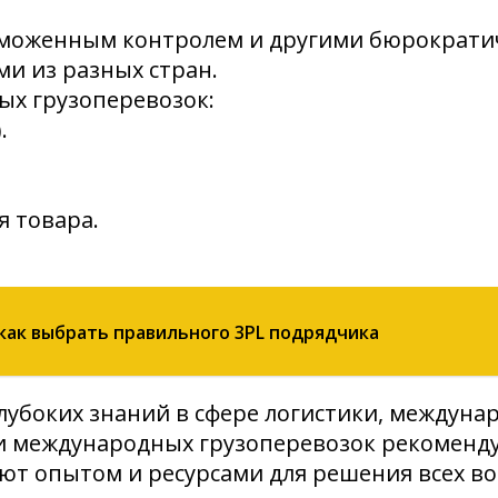
таможенным контролем и другими бюрократи
и из разных стран.
х грузоперевозок:
.
я товара.
как выбрать правильного 3PL подрядчика
убоких знаний в сфере логистики, междуна
и международных грузоперевозок рекоменд
ют опытом и ресурсами для решения всех в