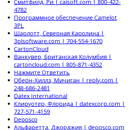
Смитфилд, Ри | caisoft.com | 800-422-
4782
Программное обеспечение Camelot
3PL
Шарлотт, Северная Каролина |
3plsoftware.com | 704-554-1670
CartonCloud
Ванкувер, Британская Колумбия |
cartoncloud.com | 805-871-4352
Нажмите Ответить
Оберн-Хиллз, Мичиган | reply.com |
248-686-2481
Datex International
Клируотер, Флорида | datexcorp.com |
727-571-4159
Deposco
Альфаретта, Джорджия | deposco.com