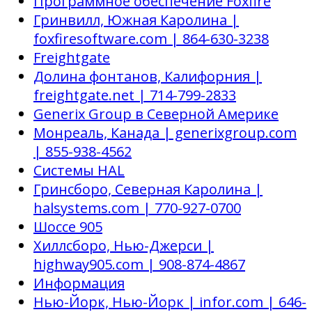
Программное обеспечение Foxfire
Гринвилл, Южная Каролина |
foxfiresoftware.com | 864-630-3238
Freightgate
Долина фонтанов, Калифорния |
freightgate.net | 714-799-2833
Generix Group в Северной Америке
Монреаль, Канада | generixgroup.com
| 855-938-4562
Системы HAL
Гринсборо, Северная Каролина |
halsystems.com | 770-927-0700
Шоссе 905
Хиллсборо, Нью-Джерси |
highway905.com | 908-874-4867
Информация
Нью-Йорк, Нью-Йорк | infor.com | 646-