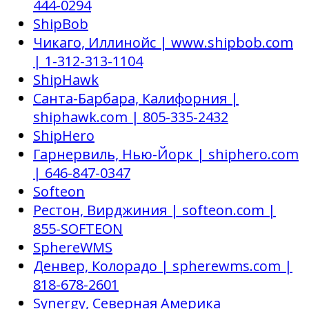
444-0294
ShipBob
Чикаго, Иллинойс | www.shipbob.com
| 1-312-313-1104
ShipHawk
Санта-Барбара, Калифорния |
shiphawk.com | 805-335-2432
ShipHero
Гарнервиль, Нью-Йорк | shiphero.com
| 646-847-0347
Softeon
Рестон, Вирджиния | softeon.com |
855-SOFTEON
SphereWMS
Денвер, Колорадо | spherewms.com |
818-678-2601
Synergy, Северная Америка