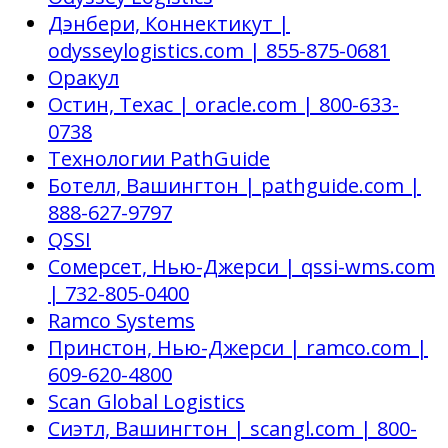
Дэнбери, Коннектикут |
odysseylogistics.com | 855-875-0681
Оракул
Остин, Техас | oracle.com | 800-633-
0738
Технологии PathGuide
Ботелл, Вашингтон | pathguide.com |
888-627-9797
QSSI
Сомерсет, Нью-Джерси | qssi-wms.com
| 732-805-0400
Ramco Systems
Принстон, Нью-Джерси | ramco.com |
609-620-4800
Scan Global Logistics
Сиэтл, Вашингтон | scangl.com | 800-