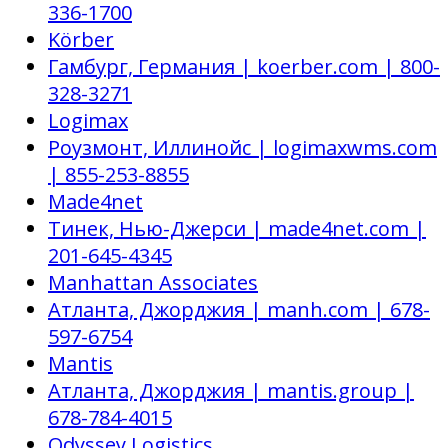
336-1700
Körber
Гамбург, Германия | koerber.com | 800-
328-3271
Logimax
Роузмонт, Иллинойс | logimaxwms.com
| 855-253-8855
Made4net
Тинек, Нью-Джерси | made4net.com |
201-645-4345
Manhattan Associates
Атланта, Джорджия | manh.com | 678-
597-6754
Mantis
Атланта, Джорджия | mantis.group |
678-784-4015
Odyssey Logistics