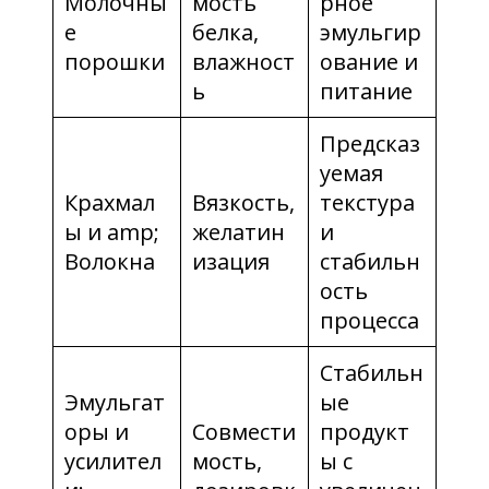
Молочны
мость
рное
е
белка,
эмульгир
порошки
влажност
ование и
ь
питание
Предсказ
уемая
Крахмал
Вязкость,
текстура
ы и amp;
желатин
и
Волокна
изация
стабильн
ость
процесса
Стабильн
Эмульгат
ые
оры и
Совмести
продукт
усилител
мость,
ы с