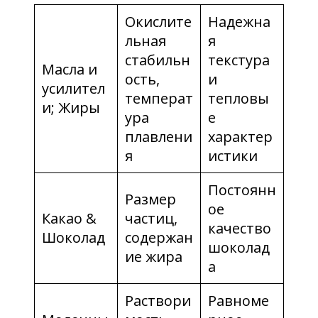
Окислите
Надежна
льная
я
стабильн
текстура
Масла и
ость,
и
усилител
температ
тепловы
и; Жиры
ура
е
плавлени
характер
я
истики
Постоянн
Размер
ое
Какао &
частиц,
качество
Шоколад
содержан
шоколад
ие жира
а
Раствори
Равноме