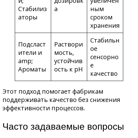
и;
дозировк
увеличен
Стабилиз
а
ным
аторы
сроком
хранения
Стабильн
Подсласт
Раствори
ое
ители и
мость,
сенсорно
amp;
устойчив
е
Ароматы
ость к pH
качество
Этот подход помогает фабрикам
поддерживать качество без снижения
эффективности процессов.
Часто задаваемые вопросы