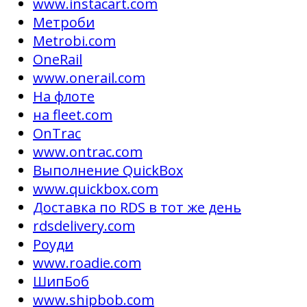
www.instacart.com
Метроби
Metrobi.com
OneRail
www.onerail.com
На флоте
на fleet.com
OnTrac
www.ontrac.com
Выполнение QuickBox
www.quickbox.com
Доставка по RDS в тот же день
rdsdelivery.com
Роуди
www.roadie.com
ШипБоб
www.shipbob.com