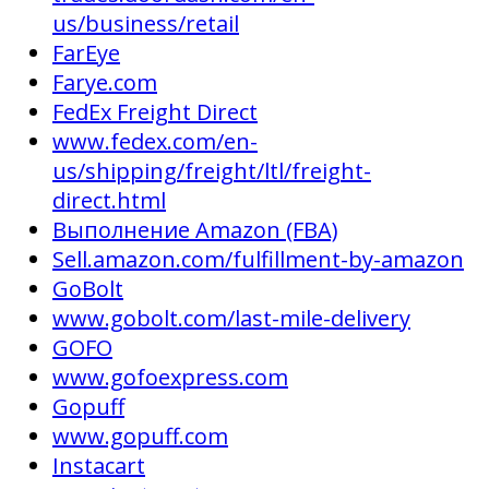
us/business/retail
FarEye
Farye.com
FedEx Freight Direct
www.fedex.com/en-
us/shipping/freight/ltl/freight-
direct.html
Выполнение Amazon (FBA)
Sell.amazon.com/fulfillment-by-amazon
GoBolt
www.gobolt.com/last-mile-delivery
GOFO
www.gofoexpress.com
Gopuff
www.gopuff.com
Instacart