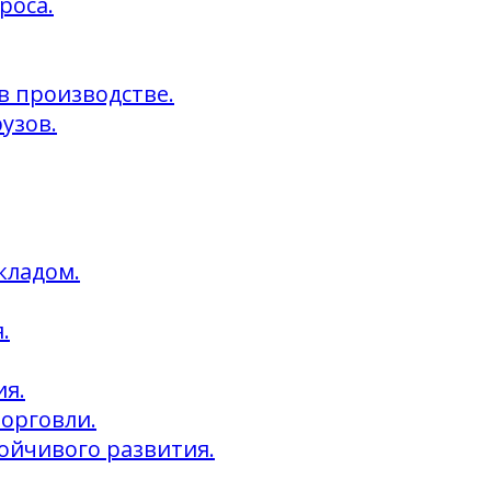
роса.
 в производстве.
узов.
кладом.
.
ия.
торговли.
тойчивого развития.