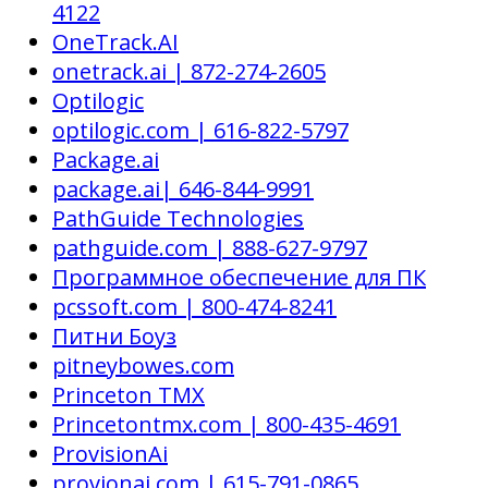
4122
OneTrack.AI
onetrack.ai | 872-274-2605
Optilogic
optilogic.com | 616-822-5797
Package.ai
package.ai| 646-844-9991
PathGuide Technologies
pathguide.com | 888-627-9797
Программное обеспечение для ПК
pcssoft.com | 800-474-8241
Питни Боуз
pitneybowes.com
Princeton TMX
Princetontmx.com | 800-435-4691
ProvisionAi
provionai.com | 615-791-0865