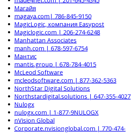
made4net.com | 201-645-4345
Магайя
magaya.com| 786-845-9150
MagicLogic, компания Easypost
Magiclogic.com | 206-274-6248
Manhattan Associates
manh.com | 678-597-6754
Мантис
mantis.group | 678-784-4015
McLeod Software
mcleodsoftware.com | 877-362-5363
NorthStar Digital Solutions
Northstardigital.solutions | 647-355-4027
Nulogx
nulogx.com | 1-877-9NULOGX
nVision Global
Corporate.nvisionglobal.com | 770-474-