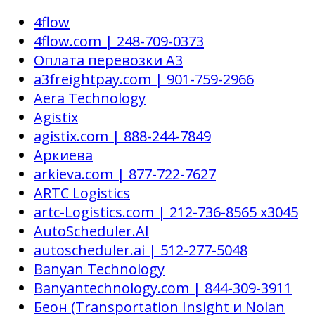
4flow
4flow.com | 248-709-0373
Оплата перевозки A3
a3freightpay.com | 901-759-2966
Aera Technology
Agistix
agistix.com | 888-244-7849
Аркиева
arkieva.com | 877-722-7627
ARTC Logistics
artc-Logistics.com | 212-736-8565 x3045
AutoScheduler.AI
autoscheduler.ai | 512-277-5048
Banyan Technology
Banyantechnology.com | 844-309-3911
Беон (Transportation Insight и Nolan