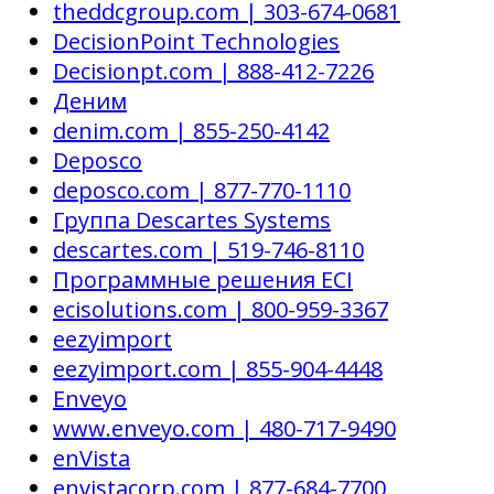
theddcgroup.com | 303-674-0681
DecisionPoint Technologies
Decisionpt.com | 888-412-7226
Деним
denim.com | 855-250-4142
Deposco
deposco.com | 877-770-1110
Группа Descartes Systems
descartes.com | 519-746-8110
Программные решения ECI
ecisolutions.com | 800-959-3367
eezyimport
eezyimport.com | 855-904-4448
Enveyo
www.enveyo.com | 480-717-9490
enVista
envistacorp.com | 877-684-7700