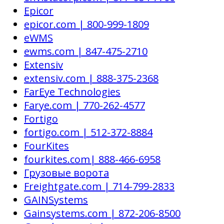
Epicor
epicor.com | 800-999-1809
eWMS
ewms.com | 847-475-2710
Extensiv
extensiv.com | 888-375-2368
FarEye Technologies
Farye.com | 770-262-4577
Fortigo
fortigo.com | 512-372-8884
FourKites
fourkites.com| 888-466-6958
Грузовые ворота
Freightgate.com | 714-799-2833
GAINSystems
Gainsystems.com | 872-206-8500