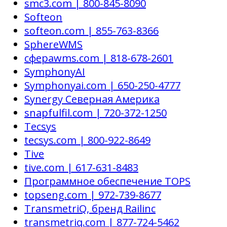
smc3.com | 800-845-8090
Softeon
softeon.com | 855-763-8366
SphereWMS
сфераwms.com | 818-678-2601
SymphonyAI
Symphonyai.com | 650-250-4777
Synergy Северная Америка
snapfulfil.com | 720-372-1250
Tecsys
tecsys.com | 800-922-8649
Tive
tive.com | 617-631-8483
Программное обеспечение TOPS
topseng.com | 972-739-8677
TransmetriQ, бренд Railinc
transmetriq.com | 877-724-5462