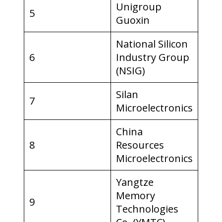
Unigroup
5
Guoxin
National Silicon
6
Industry Group
(NSIG)
Silan
7
Microelectronics
China
8
Resources
Microelectronics
Yangtze
Memory
9
Technologies