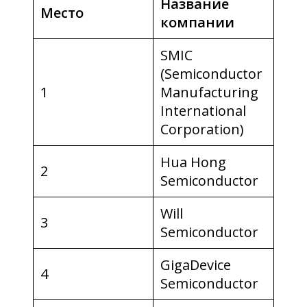
Название
Место
компании
SMIC
(Semiconductor
1
Manufacturing
International
Corporation)
Hua Hong
2
Semiconductor
Will
3
Semiconductor
GigaDevice
4
Semiconductor