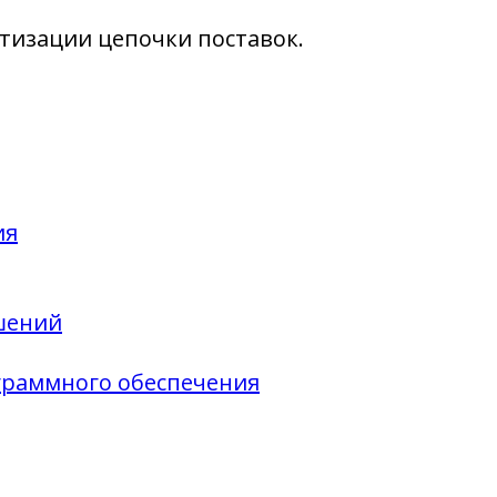
тизации цепочки поставок.
ия
шений
граммного обеспечения