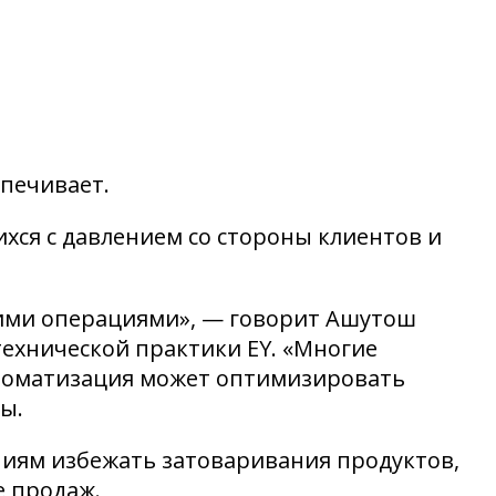
печивает.
хся с давлением со стороны клиентов и
кими операциями», — говорит Ашутош
технической практики EY. «Многие
Автоматизация может оптимизировать
ы.
ниям избежать затоваривания продуктов,
е продаж.