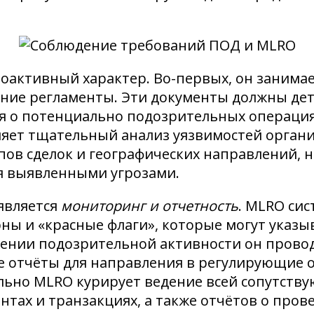
оактивный характер. Во-первых, он занима
нние регламенты. Эти документы должны де
 о потенциально подозрительных операциях
ляет тщательный анализ уязвимостей орган
пов сделок и географических направлений, 
я выявленными угрозами.
является
мониторинг и отчетность
. MLRO си
ны и «красные флаги», которые могут указы
нии подозрительной активности он провод
е отчёты для направления в регулирующие о
ельно MLRO курирует ведение всей сопутст
иентах и транзакциях, а также отчётов о п