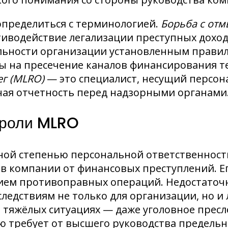
определиться с терминологией.
Борьба с отм
тиводействие легализации преступных дохо
ельности организации установленным прави
 на пресечение каналов финансирования те
ег (MLRO)
— это специалист, несущий персон
ая отчетность перед надзорными органами
 роли MLRO
ой степенью персональной ответственности
 компании от финансовых преступлений. Ег
нием противоправных операций. Недостаточ
едствиям не только для организации, но и 
е тяжёлых ситуациях — даже уголовное пре
ю требует от высшего руководства предельн