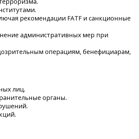
терроризма.
нститутами.
ключая рекомендации FATF и санкционные
енение административных мер при
одозрительным операциям, бенефициарам,
ных лиц.
хранительные органы.
рушений.
кций.