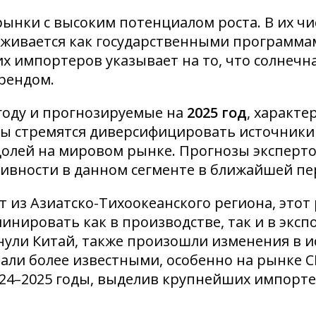
ынки с высоким потенциалом роста. В их ч
рживается как государственными программа
 импортеров указывает на то, что солнечн
рендом.
году и прогнозируемые на
2025 год
, характе
ны стремятся диверсифицировать источники
 долей на мировом рынке. Прогнозы эксперт
тивности в данном сегменте в ближайшей пе
 из Азиатско-Тихоокеанского региона, этот 
нировать как в производстве, так и в эксп
нули Китай, также произошли изменения в и
али более известными, особенно на рынке С
24–2025 годы, выделив крупнейших импорте