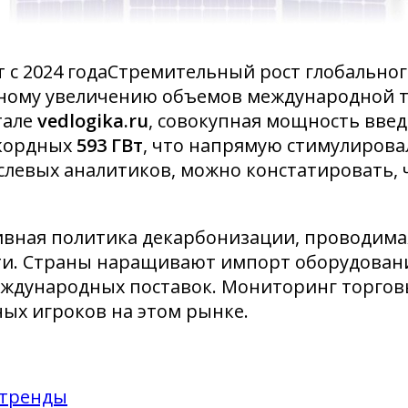
 с 2024 годаСтремительный рост глобальног
нтному увеличению объемов международной 
тале
vedlogika.ru
, совокупная мощность вве
екордных
593 ГВт
, что напрямую стимулиров
слевых аналитиков, можно констатировать,
ивная политика декарбонизации, проводимая
ти. Страны наращивают импорт оборудования
международных поставок. Мониторинг торгов
ых игроков на этом рынке.
 тренды