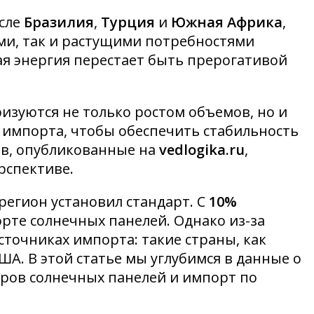
исле
Бразилия
,
Турция
и
Южная Африка
,
ми, так и растущими потребностями
ая энергия перестает быть прерогативой
ризуются не только ростом объемов, но и
 импорта, чтобы обеспечить стабильность
ов, опубликованные на
vedlogika.ru
,
рспективе.
регион установил стандарт. С
10%
орте солнечных панелей. Однако из-за
сточниках импорта: такие страны, как
ША. В этой статье мы углубимся в данные о
ров солнечных панелей и импорт по